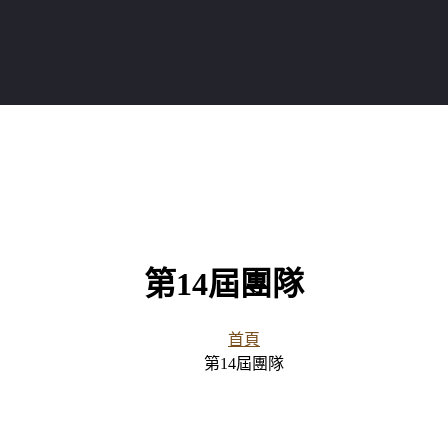
第14屆團隊
首頁
第14屆團隊