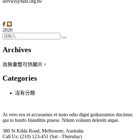
service@taid.org.tw
隱私權保護政策
|
網站安全政策
| 瀏覽人次：11137892
2026
Archives
尚無彙整可供顯示。
Categories
沒有分類
At vero eos et accusamus et iusto odio digni goikussimos ducimus
qui to bonfo blanditiis praese. Ntium voluum deleniti atque.
380 St Kilda Road,
Melbourne, Australia
Call Us: (210) 123-451
(Sat - Thursday)