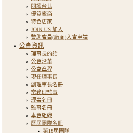
閱讀台北
優質廠商
特色店家
JOIN US 加入
贊助會員(廠商)入會申請
公會資訊
理事長的話
公會沿革
公會章程
現任理事長
副理事長名冊
常務理監事
理事名冊
監事名冊
本會組織
歷屆團隊名冊
第18屆團隊