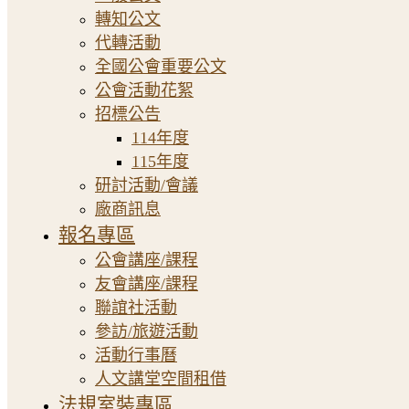
轉知公文
代轉活動
全國公會重要公文
公會活動花絮
招標公告
114年度
115年度
研討活動/會議
廠商訊息
報名專區
公會講座/課程
友會講座/課程
聯誼社活動
參訪/旅遊活動
活動行事曆
人文講堂空間租借
法規室裝專區