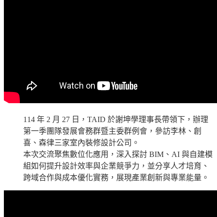
114 年 2 月 27 日，TAID 於謝坤學理事長帶領下，辦理
第一季團隊發展會務群暨主委群例會，參訪李林、創
喜、森律三家室內裝修設計公司。
本次交流聚焦數位化應用，深入探討 BIM、AI 與自建模
組如何提升設計效率與企業競爭力，並分享人才培育、
跨域合作與成本優化實務，展現產業創新與專業能量。