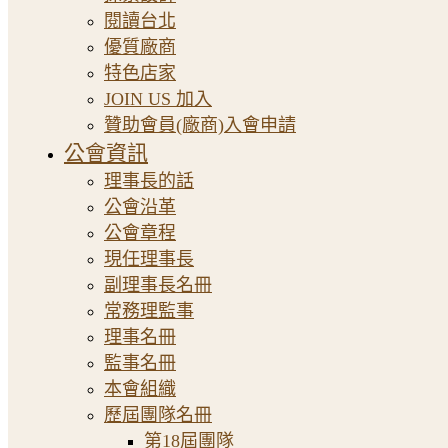
閱讀台北
優質廠商
特色店家
JOIN US 加入
贊助會員(廠商)入會申請
公會資訊
理事長的話
公會沿革
公會章程
現任理事長
副理事長名冊
常務理監事
理事名冊
監事名冊
本會組織
歷屆團隊名冊
第18屆團隊