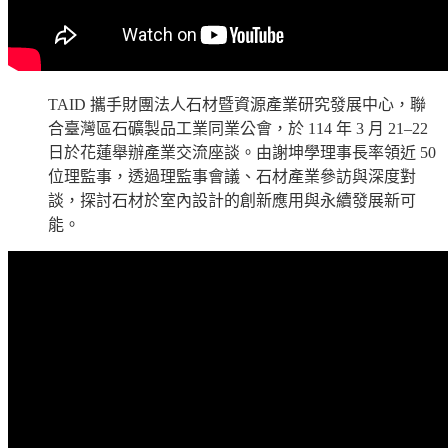
TAID 攜手財團法人石材暨資源產業研究發展中心，聯
合臺灣區石礦製品工業同業公會，於 114 年 3 月 21–22
日於花蓮舉辦產業交流座談。
由謝坤學理事長率領近 50
位理監事，透過理監事會議、石材產業參訪與深度對
談，探討石材於室內設計的創新應用與永續發展新可
能。