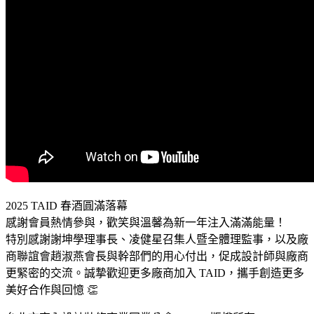
2025 TAID 春酒圓滿落幕
感謝會員熱情參與，歡笑與溫馨為新一年注入滿滿能量！
特別感謝謝坤學理事長、凌健星召集人暨全體理監事，以及廠
商聯誼會趙淑燕會長與幹部們的用心付出，促成設計師與廠商
更緊密的交流。誠摯歡迎更多廠商加入 TAID，攜手創造更多
美好合作與回憶 👏