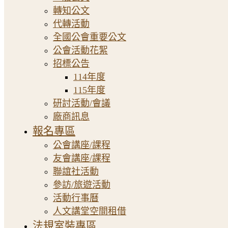
轉知公文
代轉活動
全國公會重要公文
公會活動花絮
招標公告
114年度
115年度
研討活動/會議
廠商訊息
報名專區
公會講座/課程
友會講座/課程
聯誼社活動
參訪/旅遊活動
活動行事曆
人文講堂空間租借
法規室裝專區