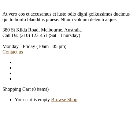
At vero eos et accusamus et iusto odio digni goikussimos ducimus
qui to bonfo blanditiis praese. Ntium voluum deleniti atque.
380 St Kilda Road,
Melbourne, Australia
Call Us: (210) 123-451
(Sat - Thursday)
Monday - Friday
(10am - 05 pm)
Contact us
Shopping Cart
(0 items)
Your cart is empty
Browse Shop