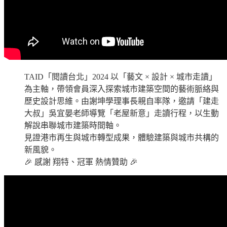
TAID「閱讀台北」2024 以「藝文 × 設計 × 城市走讀」
為主軸，帶領會員深入探索城市建築空間的藝術脈絡與
歷史設計思維。
由謝坤學理事長親自率隊，邀請「建走
大叔」吳宜晏老師導覽「老屋新意」走讀行程，以生動
解說串聯城市建築時間軸。
見證港市再生與城市轉型成果，體驗建築與城市共構的
新風貌。
🎉 感謝 翔特、冠軍 熱情贊助 🎉