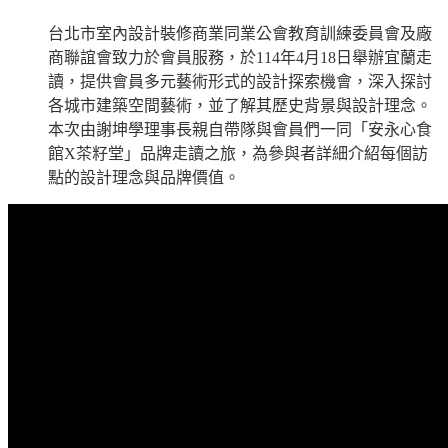
台北市室內設計裝修商業同業公會教育訓練委員會及廠
商聯誼會致力於會員服務，於114年4月18日舉辦宜蘭走
讀，提供會員多元藝術形式的設計探索機會，深入探討
各城市建築空間藝術，並了解其歷史背景與設計理念。
本次由謝坤學理事長親自帶隊與會員們一同「安永心食
館X茶籽堂」品牌走讀之旅，為參與者詳細介紹每個訪
點的設計理念與品牌價值。