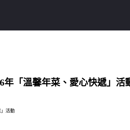
116年「溫馨年菜、愛心快遞」活
遞」活動