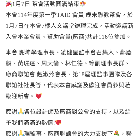
1月7日 茶會活動圓滿結束
本會114年度第一季TAID 會員 歲末聯歡茶會，於
1月7日在本會7樓人文講堂辦理完成，
活動邀請新
入會本業會員、贊助會員(廠商)共計116位參加。
本會 謝坤學理事長、凌健星監事會召集人、鄭慶
麟、黃璟達、周天倫、林仁德、
等副理事長群、
廠商聯誼會 趙淑燕會長、第18屆理監事團隊及各
聯誼社社長等，
代表本會感謝及歡迎會員參與蒞
臨迎新會。
感謝
各位設計師及廠商對公會的支持，以及給
予我們滿滿的熱情!
感謝
理監事、廠商聯誼會的大力支援下
，聯