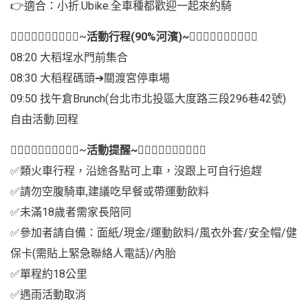
👉適合：小折.Ubike.全車種都歡迎一起來約騎
🚴‍♂️🚴‍♂️🚴‍♂️🚴‍♂️🚴‍♂️~
活動行程(90%河濱)~
🚴‍♂️🚴‍♂️🚴‍♂️🚴‍♂️🚴‍♂️
08:20 大稻埕水門前集合
08:30 大稻程碼頭➔關渡宮停車場
09:50 找午倉Brunch(台北市北投區大度路三段296巷42號)
自由活動.回程
🚴‍♂️🚴‍♂️🚴‍♂️🚴‍♂️🚴‍♂️~
活動提醒~
🚴‍♂️🚴‍♂️🚴‍♂️🚴‍♂️🚴‍♂️
✅類火車行程，沿途各點可上車，沒跟上可自行追趕
✅請勿空腹騎車,建議吃早餐或帶運動飲料
✅未滿18歲者需家長陪同
✅參加者請自備：面紙/現金/運動飲料/風衣外套/安全帽/健
保卡(需貼上緊急聯絡人電話)/內胎
✅單程約18公里
✅遇雨活動取消