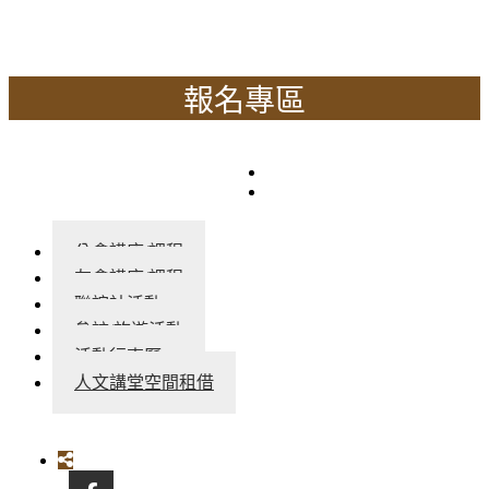
報名專區
公會講座/課程
友會講座/課程
聯誼社活動
參訪/旅遊活動
活動行事曆
人文講堂空間租借