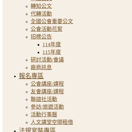
轉知公文
代轉活動
全國公會重要公文
公會活動花絮
招標公告
114年度
115年度
研討活動/會議
廠商訊息
報名專區
公會講座/課程
友會講座/課程
聯誼社活動
參訪/旅遊活動
活動行事曆
人文講堂空間租借
法規室裝專區