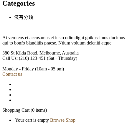
Categories
沒有分類
At vero eos et accusamus et iusto odio digni goikussimos ducimus
qui to bonfo blanditiis praese. Ntium voluum deleniti atque.
380 St Kilda Road,
Melbourne, Australia
Call Us: (210) 123-451
(Sat - Thursday)
Monday - Friday
(10am - 05 pm)
Contact us
Shopping Cart
(0 items)
Your cart is empty
Browse Shop