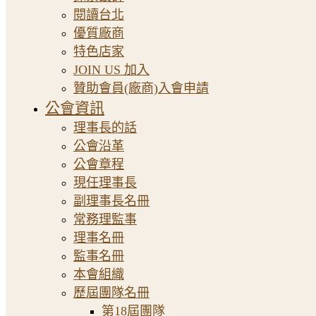
閱讀台北
優質廠商
特色店家
JOIN US 加入
贊助會員(廠商)入會申請
公會資訊
理事長的話
公會沿革
公會章程
現任理事長
副理事長名冊
常務理監事
理事名冊
監事名冊
本會組織
歷屆團隊名冊
第18屆團隊