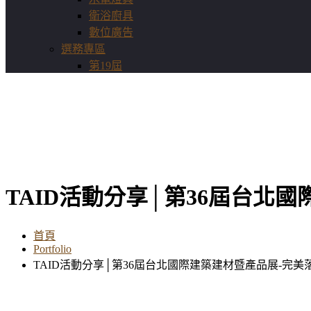
衛浴廚具
數位廣告
選務專區
第19屆
TAID活動分享│第36屆台北
首頁
Portfolio
TAID活動分享│第36屆台北國際建築建材暨產品展-完美