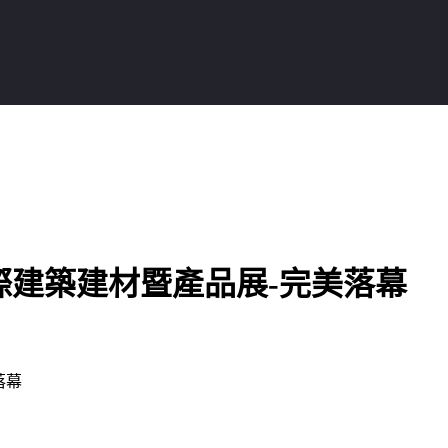
國際建築建材暨產品展-完美落幕
落幕