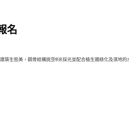
動報名
建築生態美，鋼骨結構挑空8米採光並配合植生牆綠化及濕地的
t © 2025 All rights reserved.
一編號：04177697
： service@taid.org.tw
92