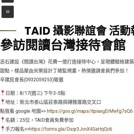
TAID 攝影聯誼會 活
參訪閱讀台灣接待會館
丞石建設《閱讀台灣》花費一億打造接待中心，呈現體驗綠建築
甜點，樣品屋由米樂設計丁總監規畫，熱情邀請會員們參加！
辛建民會長(0932059253)敬邀
台北市室內設計裝修商業同業公會(TAID) 版權所有 Copyrigh
日期：8/17(週三) 下午3-5點
公會地址：104台北市中山區民生東路三段1號8樓 | 統
地址：新北市泰山區莊泰路與磚雅厝路交叉口
電話：02-2503-1010 | 傳真：02-2509-2020 | 信箱
點我看 google 地圖>>
https://goo.gl/maps/itpiaxgErMwfg7sQ6
隱私權保護政策
|
網站安全政策
| 瀏覽人次：111378
名額：25位，TAID會員免費參加
手刀報名>>
https://forms.gle/Dxqr3JvnX4SaHqQc6