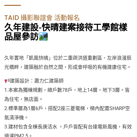
TAID 攝影聯誼會 活動報名
久年建設-快晴建案接待工學館樣
品屋參訪
久年置地「凱風快晴」位於二重疏洪道重劃區、左岸浪漫辰
光橋畔，建築融於自然之間，形成會呼吸的有機建康住宅。
建築設計：蕭力仁建築師
1.本案為獨棟規劃，總戶數78戶，地上14層，地下3層。皆
為住宅，無店面。
2.標準層為1層6戶，撘配2座三菱電梯，梯內配置SHARP空
氣清淨機。
3.建材包含全棟長庚活水 ，戶戶皆配有台達電新風機，有效
過濾PM2.5。