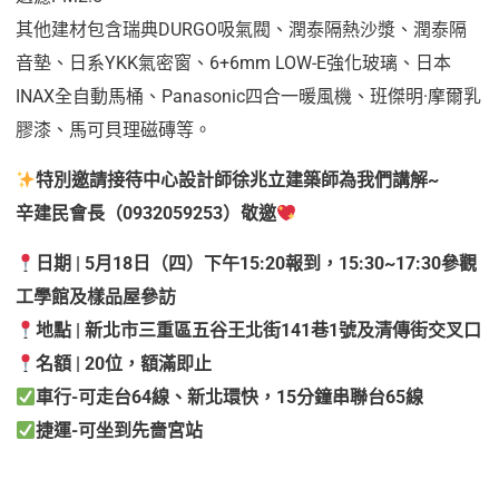
其他建材包含瑞典DURGO吸氣閥、潤泰隔熱沙漿、潤泰隔
音墊、日系YKK氣密窗、6+6mm LOW-E強化玻璃、日本
INAX全自動馬桶、Panasonic四合一暖風機、班傑明·摩爾乳
膠漆、馬可貝理磁磚等。
特別邀請接待中心設計師徐兆立建築師為我們講解~
辛建民會長（0932059253）敬邀
日期 | 5月18日（四）下午15:20報到，15:30~17:30參觀
工學館及樣品屋參訪
地點 | 新北市三重區五谷王北街141巷1號及清傳街交叉口
名額 | 20位，額滿即止
車行-可走台64線、新北環快，15分鐘串聯台65線
捷運-可坐到先嗇宮站