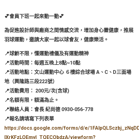
💕
會員下班一起來動一動💕
為促進設計師與廠商之間情感交流，增加身心靈健康，推展
羽球運動，邀請大家一起以球會友，健康樂活。
📍球齡不限，懂運動禮儀及有運動精神
📍活動時間：每週五晚上8點~10點
📍活動地點：文山運動中心 ６樓綜合球場 A、C、D三面場
地（興隆路三段222號）
📍活動費用： 200元/次(含球)
📍名額有限，額滿為止。
📍聯絡人員：會長 紀尚德 0930-056-778
📍報名請填寫下列表單
https://docs.google.com/forms/d/e/1FAIpQLSczbj_zNq
IXrKFzLOEmyl_TQECObdzA/viewform?