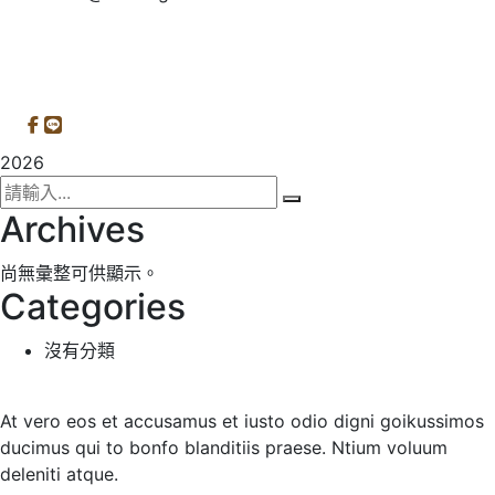
隱私權保護政策
|
網站安全政策
| 瀏覽人次：11137892
2026
Archives
尚無彙整可供顯示。
Categories
沒有分類
At vero eos et accusamus et iusto odio digni goikussimos
ducimus qui to bonfo blanditiis praese. Ntium voluum
deleniti atque.