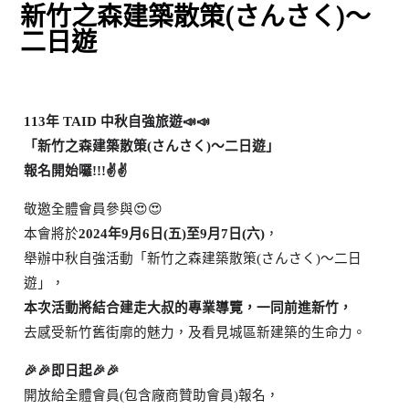
新竹之森建築散策(さんさく)～
二日遊
113年 TAID 中秋自強旅遊📣📣
「新竹之森建築散策(さんさく)～二日遊」
報名開始囉!!!✌️✌️
敬邀全體會員參與😍😍
本會將於
2024年9月6日(五)至9月7日(六)
，
舉辦中秋自強活動「新竹之森建築散策(さんさく)～二日
遊」，
本次活動將結合建走大叔的專業導覽，一同前進新竹，
去感受新竹舊街廓的魅力，及看見城區新建築的生命力。
🎉🎉即日起🎉🎉
開放給全體會員(包含廠商贊助會員)報名，