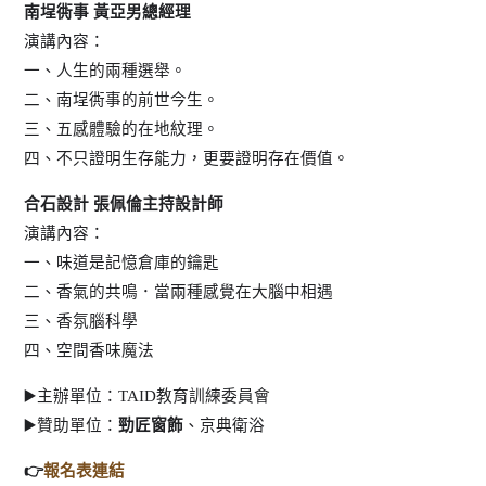
南埕衖事 黃亞男總經理
演講內容：
一、人生的兩種選舉。
二、南埕衖事的前世今生。
三、五感體驗的在地紋理。
四、不只證明生存能力，更要證明存在價值。
合石設計 張佩倫主持設計師
演講內容：
一、味道是記憶倉庫的鑰匙
二、香氣的共鳴．當兩種感覺在大腦中相遇
三、香氛腦科學
四、空間香味魔法
▶️主辦單位：TAID教育訓練委員會
▶️贊助單位：
勁匠窗飾
、京典衛浴
👉
報名表連結