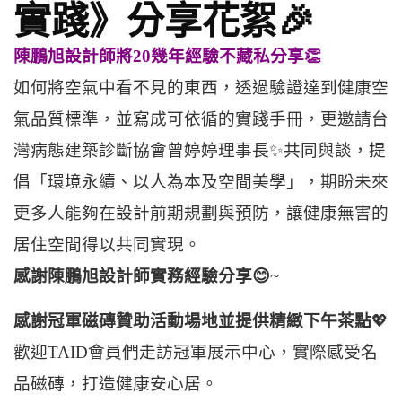
實踐》分享花絮🎉
陳鵬旭設計師將20幾年經驗不藏私分享👏
如何將空氣中看不見的東西，
透過驗證達到健康空
氣品質標準，並寫成可依循的實踐手冊，
更邀請台
灣病態建築診斷協會曾婷婷理事長✨共同與談，
提
倡「環境永續、以人為本及空間美學」，
期盼未來
更多人能夠在設計前期規劃與預防，
讓健康無害的
居住空間得以共同實現。
感謝陳鵬旭設計師實務經驗分享😊
~
感謝冠軍磁磚贊助活動場地並提供精緻下午茶點
💖
歡迎TAID會員們走訪冠軍展示中心，
實際感受名
品磁磚，打造健康安心居。