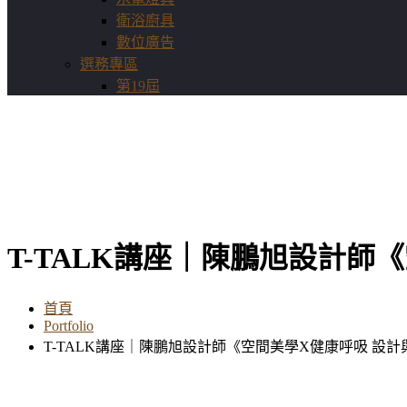
衛浴廚具
數位廣告
選務專區
第19屆
T-TALK講座｜陳鵬旭設計師
首頁
Portfolio
T-TALK講座｜陳鵬旭設計師《空間美學X健康呼吸 設計