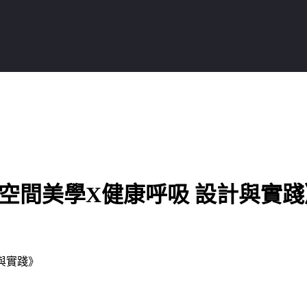
《空間美學X健康呼吸 設計與實踐
與實踐》