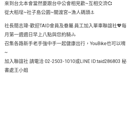
來到台北本會當然要跟台中公會相見歡~互相交流💞
從大稻埕~社子島公園~關渡宮~漁人碼頭⚓
社長簡志瑋-歡迎TAID會員及眷屬.員工加入單車聯誼社💖每
月第一週週日早上八點與您約騎🚴
召集各路新手老手強中手一起健康出行，YouBike也可以唷
~
加入聯誼社 請電洽 02-2503-1010或LINE ID:taid286803 秘
書處王小姐