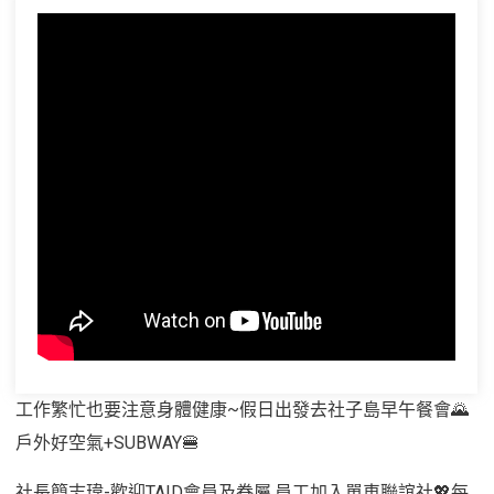
工作繁忙也要注意身體健康~假日出發去社子島早午餐會🌄
戶外好空氣+SUBWAY🍔
社長簡志瑋-歡迎TAID會員及眷屬.員工加入單車聯誼社💖每