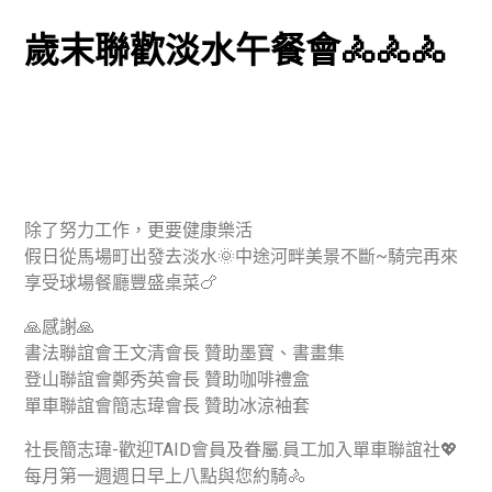
歲末聯歡淡水午餐會🚴🚴‍🚴
除了努力工作，更要健康樂活
假日從馬場町出發去淡水🌞中途河畔美景不斷~騎完再來
享受球場餐廳豐盛桌菜🍗
🙏感謝🙏
書法聯誼會王文清會長 贊助墨寶、書畫集
登山聯誼會鄭秀英會長 贊助咖啡禮盒
單車聯誼會簡志瑋會長 贊助冰涼袖套
社長簡志瑋-歡迎TAID會員及眷屬.員工加入單車聯誼社💖
每月第一週週日早上八點與您約騎🚴