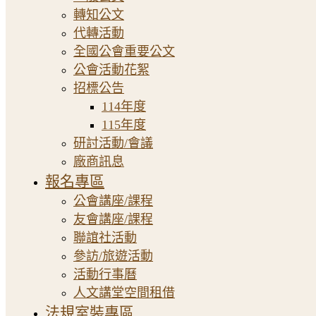
轉知公文
代轉活動
全國公會重要公文
公會活動花絮
招標公告
114年度
115年度
研討活動/會議
廠商訊息
報名專區
公會講座/課程
友會講座/課程
聯誼社活動
參訪/旅遊活動
活動行事曆
人文講堂空間租借
法規室裝專區