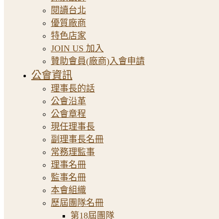
閱讀台北
優質廠商
特色店家
JOIN US 加入
贊助會員(廠商)入會申請
公會資訊
理事長的話
公會沿革
公會章程
現任理事長
副理事長名冊
常務理監事
理事名冊
監事名冊
本會組織
歷屆團隊名冊
第18屆團隊