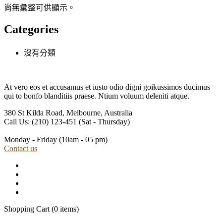
尚無彙整可供顯示。
Categories
沒有分類
At vero eos et accusamus et iusto odio digni goikussimos ducimus
qui to bonfo blanditiis praese. Ntium voluum deleniti atque.
380 St Kilda Road,
Melbourne, Australia
Call Us: (210) 123-451
(Sat - Thursday)
Monday - Friday
(10am - 05 pm)
Contact us
Shopping Cart
(0 items)