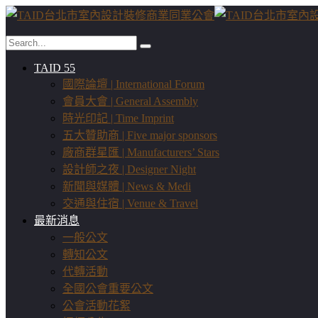
TAID 55
國際論壇 | International Forum
會員大會 | General Assembly
時光印記 | Time Imprint
五大贊助商 | Five major sponsors
廠商群星匯 | Manufacturers’ Stars
設計師之夜 | Designer Night
新聞與媒體 | News & Medi
交通與住宿 | Venue & Travel
最新消息
一般公文
轉知公文
代轉活動
全國公會重要公文
公會活動花絮