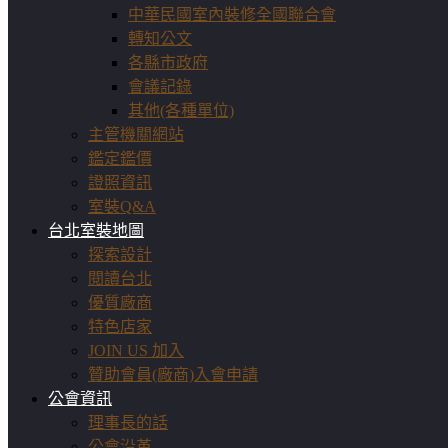
中華民國室內裝修全國聯合會
轉知公文
各縣市政府
會議記錄
其他(各種單位)
主管機關網站
鑑定鑑價
證照資訊
室裝Q&A
台北室裝地圖
探索設計
閱讀台北
優質廠商
特色店家
JOIN US 加入
贊助會員(廠商)入會申請
公會資訊
理事長的話
公會沿革