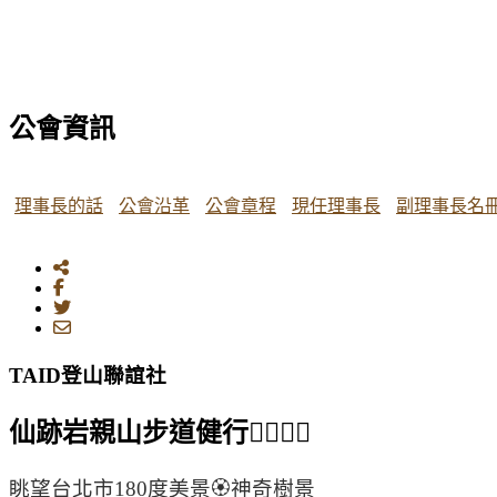
公會資訊
理事長的話
公會沿革
公會章程
現任理事長
副理事長名
TAID登山聯誼社
仙跡岩親山步道健行🚶‍♂️🚶‍♀️
眺望台北市180度美景🏵️神奇樹景