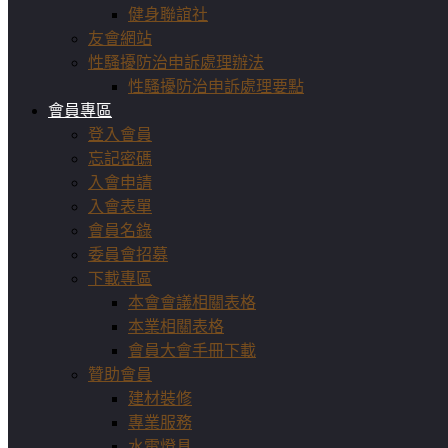
健身聯誼社
友會網站
性騷擾防治申訴處理辦法
性騷擾防治申訴處理要點
會員專區
登入會員
忘記密碼
入會申請
入會表單
會員名錄
委員會招募
下載專區
本會會議相關表格
本業相關表格
會員大會手冊下載
贊助會員
建材裝修
專業服務
水電燈具