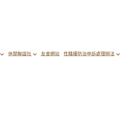
休閒聯誼社
友會網站
性騷擾防治申訴處理辦法