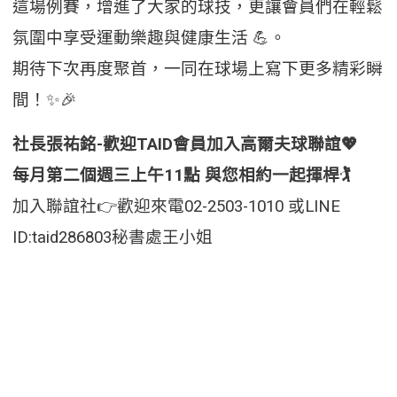
這場例賽，增進了大家的球技，更讓會員們在輕鬆
氛圍中享受運動樂趣與健康生活 💪。
期待下次再度聚首，一同在球場上寫下更多精彩瞬
間！✨🎉
社長張祐銘-歡迎TAID會員加入高爾夫球聯誼💖
每月第二個週三上午11點 與您相約一起揮桿🏌
加入聯誼社👉歡迎來電02-2503-1010 或LINE
ID:taid286803秘書處王小姐