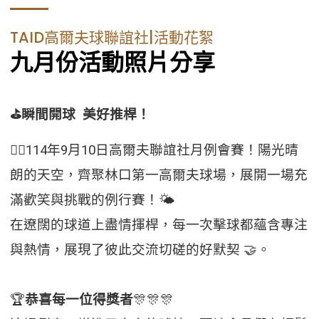
TAID高爾夫球聯誼社|活動花絮
九月份活動照片分享
⛳️瞬間開球 美好推桿！
🏌️‍♂️114年9月10日高爾夫聯誼社月例會賽！陽光晴
朗的天空，齊聚林口第一高爾夫球場，展開一場充
滿歡笑與挑戰的例行賽！🌤️
在遼闊的球道上盡情揮桿，每一次擊球都蘊含專注
與熱情，展現了彼此交流切磋的好默契 🤝。
🏆
恭喜每一位得獎者
🎊🎊🎊