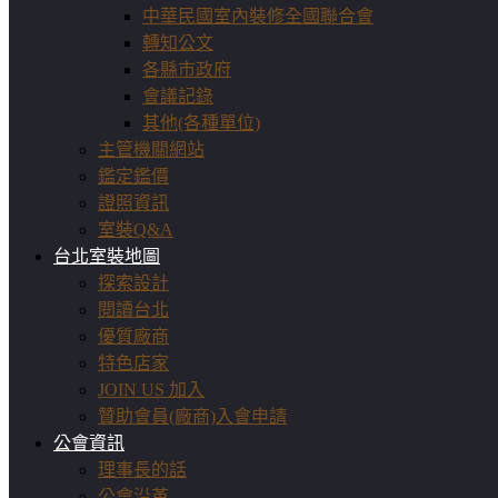
中華民國室內裝修全國聯合會
轉知公文
各縣市政府
會議記錄
其他(各種單位)
主管機關網站
鑑定鑑價
證照資訊
室裝Q&A
台北室裝地圖
探索設計
閱讀台北
優質廠商
特色店家
JOIN US 加入
贊助會員(廠商)入會申請
公會資訊
理事長的話
公會沿革