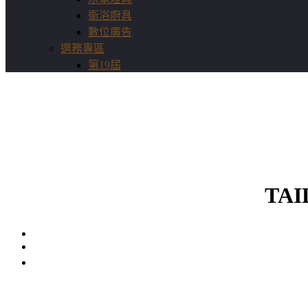
衛浴廚具
數位廣告
選務專區
第19屆
TA