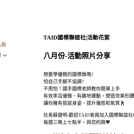
TAID國標聯誼社|活動花絮
名冊
八月份-活動照片分享
冊
想要學優雅的國標舞嗎?
怕自己手腳不協調?
不用怕！國手國標老師教你簡單上手
有效率且優雅、有趣地運動，塑造完美形
讓你擁有挺拔身姿，提升儀態和氣質🕺
社長蘇健明-歡迎TAID會員加入國標聯誼社
每週三晚上七點半，與您約跳💖