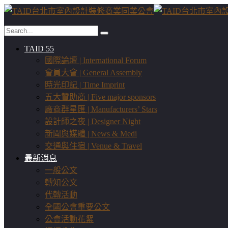
TAID 55
國際論壇 | International Forum
會員大會 | General Assembly
時光印記 | Time Imprint
五大贊助商 | Five major sponsors
廠商群星匯 | Manufacturers’ Stars
設計師之夜 | Designer Night
新聞與媒體 | News & Medi
交通與住宿 | Venue & Travel
最新消息
一般公文
轉知公文
代轉活動
全國公會重要公文
公會活動花絮