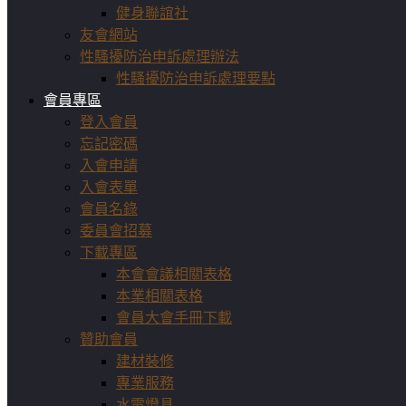
健身聯誼社
友會網站
性騷擾防治申訴處理辦法
性騷擾防治申訴處理要點
會員專區
登入會員
忘記密碼
入會申請
入會表單
會員名錄
委員會招募
下載專區
本會會議相關表格
本業相關表格
會員大會手冊下載
贊助會員
建材裝修
專業服務
水電燈具