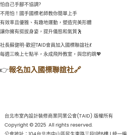
怕自己手腳不協調?
不用怕！國手國標老師教你簡單上手
有效率且優雅、有趣地運動，塑造完美形體
讓你擁有挺拔身姿，提升儀態和氣質🕺
社長蘇健明-歡迎TAID會員加入國標聯誼社💃
每週三晚上七點半，永成飛羚教室，與您約跳💖
👉
報名加入國標聯誼社🔗
台北市室內設計裝修商業同業公會(TAID) 版權所有
Copyright © 2025 All rights reserved.
公會地址：104台北市中山區民生東路三段1號8樓 | 統一編