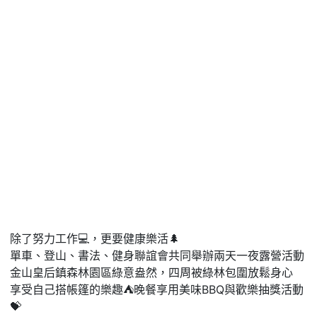
除了努力工作💻，更要健康樂活🌲
單車、登山、書法、健身聯誼會共同舉辦兩天一夜露營活動
金山皇后鎮森林園區綠意盎然，四周被綠林包圍放鬆身心
享受自己搭帳篷的樂趣⛺晚餐享用美味BBQ與歡樂抽獎活動
💝