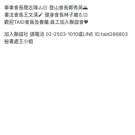
單車會長簡志瑋🚴🏻 登山會長鄭秀英🌄
書法會長王文清🖌️ 健身會長林子崴💪🏻
歡迎TAID會員及眷屬.員工加入聯誼會💖
加入聯誼社 請電洽 02-2503-1010或LINE ID:taid286803
秘書處王小姐