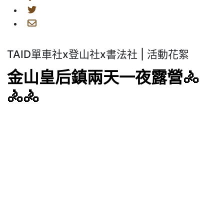
TAID單車社x登山社x書法社 | 活動花絮
金山皇后鎮兩天一夜露營🚴
🚴‍🚴