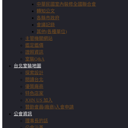
中華民國室內裝修全國聯合會
轉知公文
各縣市政府
會議記錄
其他(各種單位)
主管機關網站
鑑定鑑價
證照資訊
室裝Q&A
台北室裝地圖
探索設計
閱讀台北
優質廠商
特色店家
JOIN US 加入
贊助會員(廠商)入會申請
公會資訊
理事長的話
公會沿革