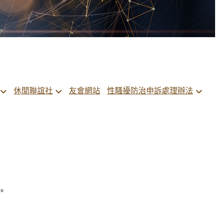
休閒聯誼社
友會網站
性騷擾防治申訴處理辦法
。