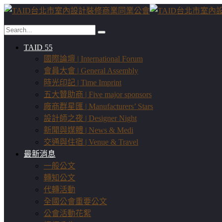
TAID 55
國際論壇 | International Forum
會員大會 | General Assembly
時光印記 | Time Imprint
五大贊助商 | Five major sponsors
廠商群星匯 | Manufacturers’ Stars
設計師之夜 | Designer Night
新聞與媒體 | News & Medi
交通與住宿 | Venue & Travel
最新消息
一般公文
轉知公文
代轉活動
全國公會重要公文
公會活動花絮