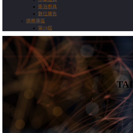
衛浴廚具
數位廣告
選務專區
第19屆
TA