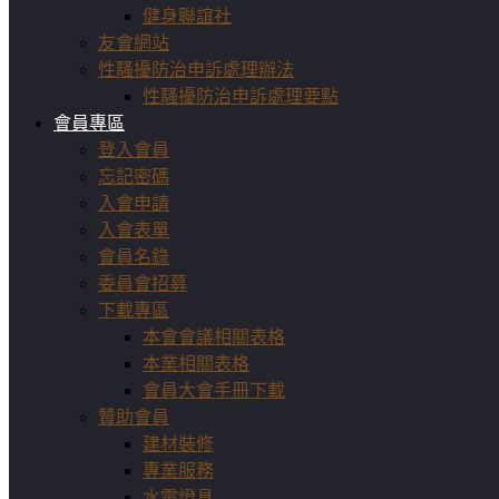
健身聯誼社
友會網站
性騷擾防治申訴處理辦法
性騷擾防治申訴處理要點
會員專區
登入會員
忘記密碼
入會申請
入會表單
會員名錄
委員會招募
下載專區
本會會議相關表格
本業相關表格
會員大會手冊下載
贊助會員
建材裝修
專業服務
水電燈具