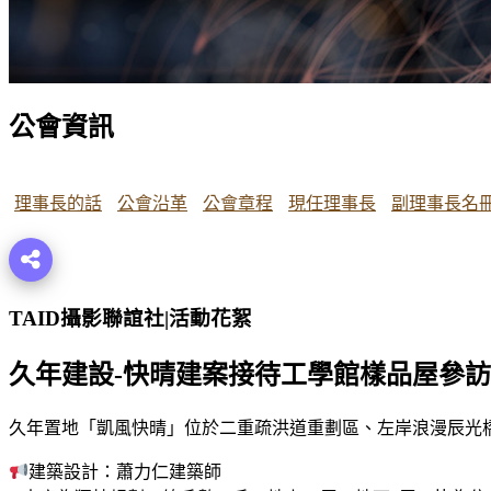
公會資訊
理事長的話
公會沿革
公會章程
現任理事長
副理事長名
TAID攝影聯誼社|活動花絮
久年建設-快晴建案接待工學館樣品屋參
久年置地「凱風快晴」位於二重疏洪道重劃區、左岸浪漫辰光
建築設計：蕭力仁建築師