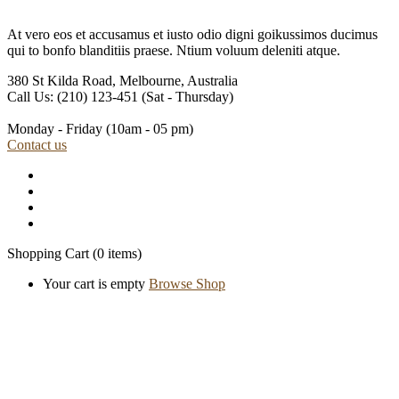
At vero eos et accusamus et iusto odio digni goikussimos ducimus
qui to bonfo blanditiis praese. Ntium voluum deleniti atque.
380 St Kilda Road,
Melbourne, Australia
Call Us: (210) 123-451
(Sat - Thursday)
Monday - Friday
(10am - 05 pm)
Contact us
Shopping Cart
(0 items)
Your cart is empty
Browse Shop