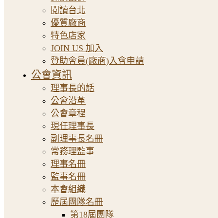
閱讀台北
優質廠商
特色店家
JOIN US 加入
贊助會員(廠商)入會申請
公會資訊
理事長的話
公會沿革
公會章程
現任理事長
副理事長名冊
常務理監事
理事名冊
監事名冊
本會組織
歷屆團隊名冊
第18屆團隊