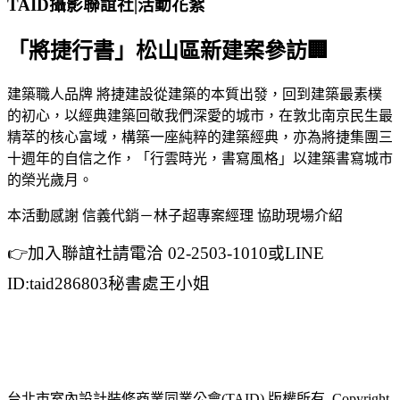
TAID攝影聯誼社|活動花絮
「將捷行書」松山區新建案參訪🏢
建築職人品牌 將捷建設從建築的本質出發，回到建築最素樸
的初心，以經典建築回敬我們深愛的城市，在敦北南京民生最
精萃的核心富域，構築一座純粹的建築經典，亦為將捷集團三
十週年的自信之作，「行雲時光，書寫風格」以建築書寫城市
的榮光歲月。
本活動感謝 信義代銷－林子超專案經理 協助現場介紹
👉加入聯誼社請電洽 02-2503-1010或LINE
ID:taid286803秘書處王小姐
台北市室內設計裝修商業同業公會(TAID) 版權所有 Copyright