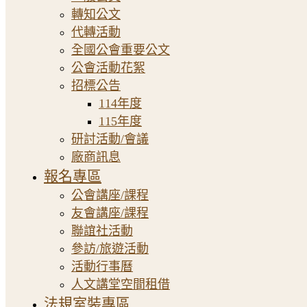
轉知公文
代轉活動
全國公會重要公文
公會活動花絮
招標公告
114年度
115年度
研討活動/會議
廠商訊息
報名專區
公會講座/課程
友會講座/課程
聯誼社活動
參訪/旅遊活動
活動行事曆
人文講堂空間租借
法規室裝專區