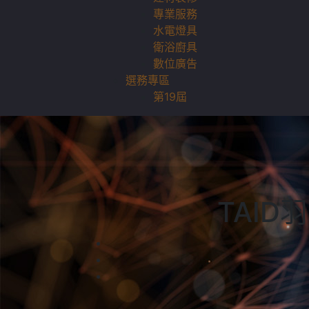
專業服務
水電燈具
衛浴廚具
數位廣告
選務專區
第19屆
TAID