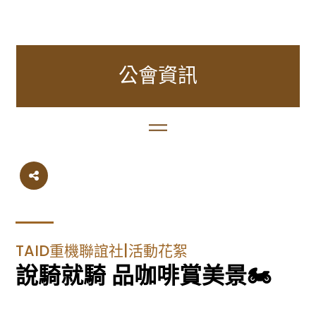
公會資訊
TAID重機聯誼社|活動花絮
說騎就騎 品咖啡賞美景🏍️