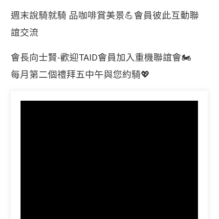
週末說騎就騎 品咖啡賞美景💪
會員彼此互動聯
誼交流
會長向士賢-歡迎TAID會員加入重機聯誼會🏍️
每月第二個禮拜五中午與您約騎💖